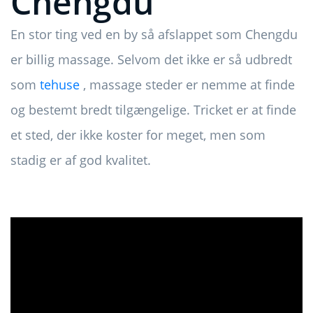
Chengdu
En stor ting ved en by så afslappet som Chengdu
er billig massage. Selvom det ikke er så udbredt
som
tehuse
, massage steder er nemme at finde
og bestemt bredt tilgængelige. Tricket er at finde
et sted, der ikke koster for meget, men som
stadig er af god kvalitet.
ad