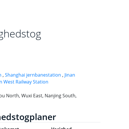
ighedstog
n
,
Shanghai jernbanestation
,
Jinan
an West Railway Station
 North, Wuxi East, Nanjing South,
ghedstogplaner