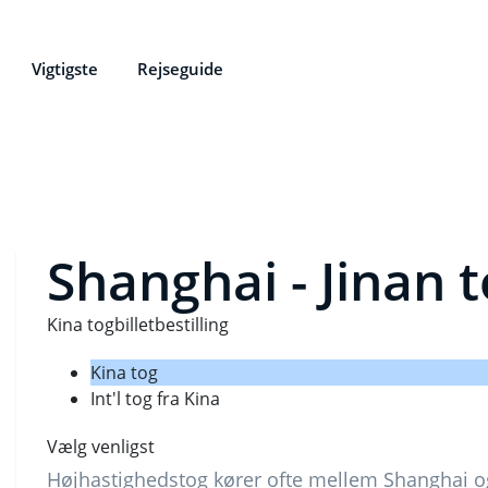
Vigtigste
Rejseguide
Shanghai - Jinan 
Kina togbilletbestilling
Kina tog
Int'l tog fra Kina
Vælg venligst
Højhastighedstog kører ofte mellem Shanghai og