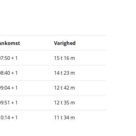
Ankomst
Varighed
07:50 + 1
15 t 16 m
08:40 + 1
14 t 23 m
09:04 + 1
12 t 42 m
09:51 + 1
12 t 35 m
10:14 + 1
11 t 34 m