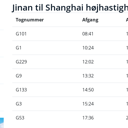
Jinan til Shanghai højhastig
Tognummer
Afgang
G101
08:41
G1
10:24
G229
12:02
G9
13:32
G133
14:50
G3
15:24
G53
17:36