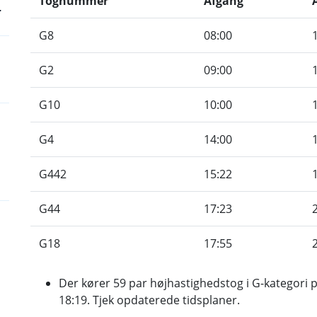
Tognummer
Afgang
r
G8
08:00
G2
09:00
G10
10:00
G4
14:00
G442
15:22
G44
17:23
G18
17:55
Der kører 59 par højhastighedstog i G-kategori på
18:19. Tjek opdaterede tidsplaner.