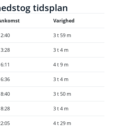
hedstog tidsplan
Ankomst
Varighed
12:40
3 t 59 m
13:28
3 t 4 m
16:11
4 t 9 m
16:36
3 t 4 m
18:40
3 t 50 m
18:28
3 t 4 m
22:05
4 t 29 m