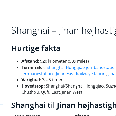
Shanghai – Jinan højhast
Hurtige fakta
Afstand:
920 kilometer (589 miles)
Terminaler:
Shanghai Hongqiao jernbanestatio
jernbanestation
,
Jinan East Railway Station
,
JIn
Varighed:
3 – 5 timer
Hovedstop:
Shanghai/Shanghai Hongqiao, Suzhou
Chuzhou, Qufu East, Jinan West
Shanghai til Jinan højhasti