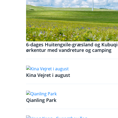
6-dages Huitengxile-græsland og Kubuqi
ørkentur med vandreture og camping
Kina Vejret i august
Qianling Park