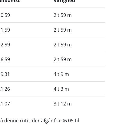
Ankomst
Varighed
10:59
2 t 59 m
11:59
2 t 59 m
12:59
2 t 59 m
16:59
2 t 59 m
19:31
4 t 9 m
21:26
4 t 3 m
21:07
3 t 12 m
 denne rute, der afgår fra 06:05 til