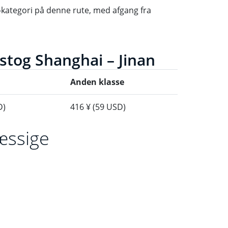
-kategori på denne rute, med afgang fra
dstog Shanghai – Jinan
Anden klasse
D)
416 ¥ (59 USD)
æssige