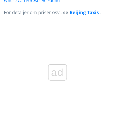
Where Can Forests Be Found
For detaljer om priser osv.,
se
Beijing Taxis
.
ad