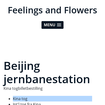
Feelings and Flowers
MENU
Beijing
jernbanestation
Kina togbilletbestilling
Kina tog
Int'l tog fra Kina