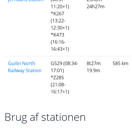
11:20+1)
24h27m
*K267
(13:22-
12:30+1)
*K473
(16:16-
16:43+1)
Guilin North
G529 (08:34-
8t27m
585 km
Railway Station
17:01)
19.9m
*Z285
(21:08-
16:17+1)
Brug af stationen