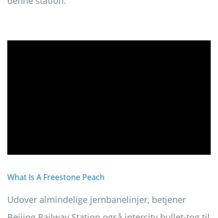
denne station.
ad
What Is A Freestone Peach
Udover almindelige jernbanelinjer, betjener
Beijing Railway Station også intercity bullet-tog til