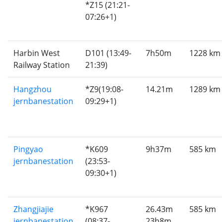
*Z15 (21:21-
07:26+1)
Harbin West
D101 (13:49-
7h50m
1228 km
Railway Station
21:39)
Hangzhou
*Z9(19:08-
14.21m
1289 km
jernbanestation
09:29+1)
Pingyao
*K609
9h37m
585 km
jernbanestation
(23:53-
09:30+1)
Zhangjiajie
*K967
26.43m
585 km
jernbanestation
(08:37-
23h8m