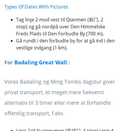
Types Of Dates With Pictures
Tag linje 2 mod vest til Qianmen (前门, 2
stop) og gå nordpå over Den Himmelske
Freds Plads til Den Forbudte By (700 m).
Gå rundt i den forbudte by for at gå ind i den
vestlige indgang (1 km).
For
Badaling Great Wall
:
Vores Badaling og Ming Tombs dagstur giver
privat transport, et meget mere bekvemt
alternativ til 3 timer eller mere at forhandle
offentlig transport, f.eks.
Linje 2 til Xuanwumen (宣武门, 4 stop),
Linje 4